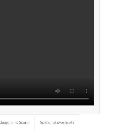
tsbogen mit Scorer
Spieler einwechseln