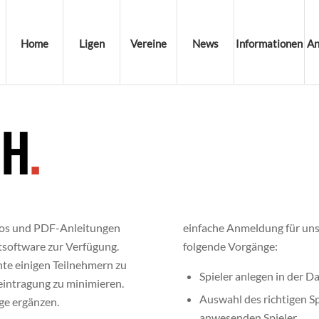
Home
Ligen
Vereine
News
Informationen
An
CH
.
deos und PDF-Anleitungen
einfache Anmeldung für uns
software zur Verfügung.
folgende Vorgänge:
te einigen Teilnehmern zu
Spieler anlegen in der D
seintragung zu minimieren.
Auswahl des richtigen S
ge ergänzen.
anwesenden Spieler